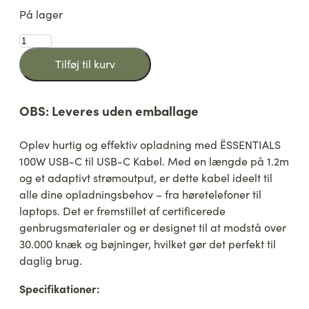
På lager
ËSSENTIALS
100W
Tilføj til kurv
USB-
C
til
OBS: Leveres uden emballage
USB-
C
Kabel,
Oplev hurtig og effektiv opladning med ËSSENTIALS
1.2m
100W USB-C til USB-C Kabel. Med en længde på 1.2m
(Bulk)
og et adaptivt strømoutput, er dette kabel ideelt til
antal
alle dine opladningsbehov – fra høretelefoner til
laptops. Det er fremstillet af certificerede
genbrugsmaterialer og er designet til at modstå over
30.000 knæk og bøjninger, hvilket gør det perfekt til
daglig brug.
Specifikationer: