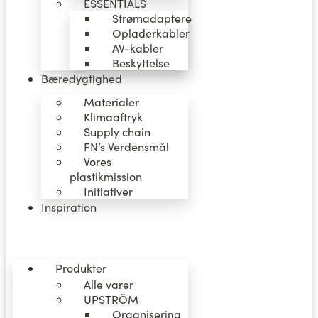
ËSSENTIALS
Strømadaptere
Opladerkabler
AV-kabler
Beskyttelse
Bæredygtighed
Materialer
Klimaaftryk
Supply chain
FN’s Verdensmål
Vores
plastikmission
Initiativer
Inspiration
Produkter
Alle varer
UPSTRÖM
Organisering