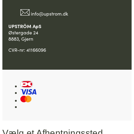
info@upstrom.dk
UPSTRÖM ApS
Østergade 24
8883, Gjern
CVR-nr: 41166096
Vælg et Afhentningssted