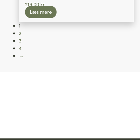
219,00
kr.
Læs mere
1
2
3
4
→