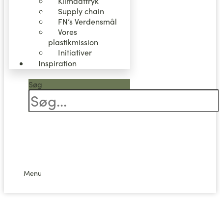
Klimaaftryk
Supply chain
FN’s Verdensmål
Vores
plastikmission
Initiativer
Inspiration
Søg
0,00
kr.
0
Kurv
Menu