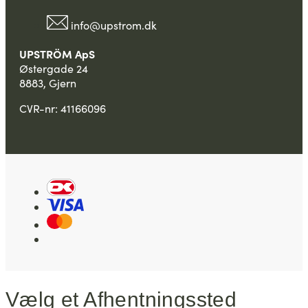
info@upstrom.dk
UPSTRÖM ApS
Østergade 24
8883, Gjern
CVR-nr: 41166096
Vælg et Afhentningssted