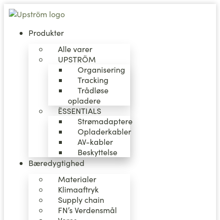
Videre
til
indhold
Produkter
Alle varer
UPSTRÖM
Organisering
Tracking
Trådløse
opladere
ËSSENTIALS
Strømadaptere
Opladerkabler
AV-kabler
Beskyttelse
Bæredygtighed
Materialer
Klimaaftryk
Supply chain
FN’s Verdensmål