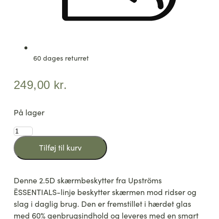
60 dages returret
249,00
kr.
På lager
ËSSENTIALS
iPhone
Tilføj til kurv
17/16
Pro
Skærmbeskytter
Denne 2.5D skærmbeskytter fra Upströms
-
Genbrugsglas
ËSSENTIALS-linje beskytter skærmen mod ridser og
+
slag i daglig brug. Den er fremstillet i hærdet glas
Smart
med 60% genbrugsindhold og leveres med en smart