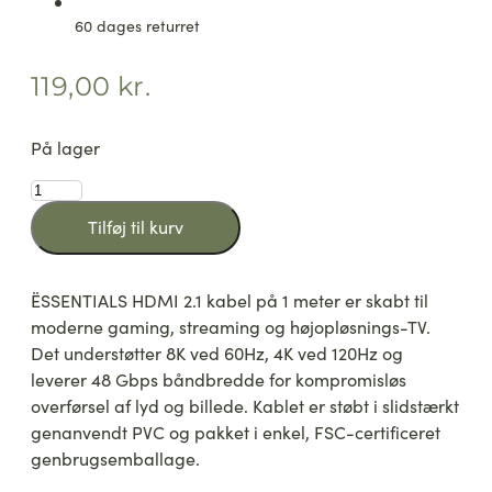
60 dages returret
119,00
kr.
På lager
ËSSENTIALS
Ultra
Tilføj til kurv
High-
Speed
HDMI
ËSSENTIALS HDMI 2.1 kabel på 1 meter er skabt til
2.1
Cable,
moderne gaming, streaming og højopløsnings-TV.
1m
Det understøtter 8K ved 60Hz, 4K ved 120Hz og
antal
leverer 48 Gbps båndbredde for kompromisløs
overførsel af lyd og billede. Kablet er støbt i slidstærkt
genanvendt PVC og pakket i enkel, FSC-certificeret
genbrugsemballage.