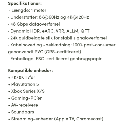
Specifikationer:
· Længde: 1 meter
· Understøtter: 8K@60Hz og 4K@120Hz
· 48 Gbps dataoverførsel
· Dynamic HDR, eARC, VRR, ALLM, QFT
· 24k guldbelagte stik for stabil signaloverførsel
· Kabelhoved og -beklædning: 100% post-consumer
genanvendt PVC (GRS-certificeret)
· Emballage: FSC-certificeret genbrugspapir
Kompatible enheder:
• 4K/8K TV’er
• PlayStation 5
• Xbox Series X/S
• Gaming-PC’er
• AV-receivere
• Soundbars
• Streaming-enheder (Apple TV, Chromecast)