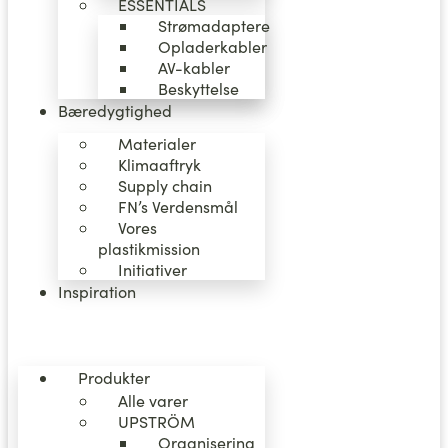
ËSSENTIALS
Strømadaptere
Opladerkabler
AV-kabler
Beskyttelse
Bæredygtighed
Materialer
Klimaaftryk
Supply chain
FN’s Verdensmål
Vores
plastikmission
Initiativer
Inspiration
Produkter
Alle varer
UPSTRÖM
Organisering