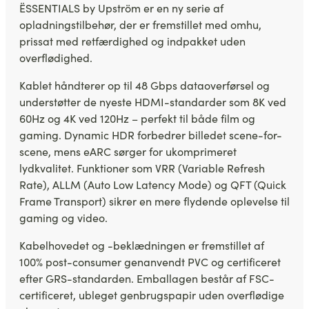
ËSSENTIALS by Upström er en ny serie af
opladningstilbehør, der er fremstillet med omhu,
prissat med retfærdighed og indpakket uden
overflødighed.
Kablet håndterer op til 48 Gbps dataoverførsel og
understøtter de nyeste HDMI-standarder som 8K ved
60Hz og 4K ved 120Hz – perfekt til både film og
gaming. Dynamic HDR forbedrer billedet scene-for-
scene, mens eARC sørger for ukomprimeret
lydkvalitet. Funktioner som VRR (Variable Refresh
Rate), ALLM (Auto Low Latency Mode) og QFT (Quick
Frame Transport) sikrer en mere flydende oplevelse til
gaming og video.
Kabelhovedet og -beklædningen er fremstillet af
100% post-consumer genanvendt PVC og certificeret
efter GRS-standarden. Emballagen består af FSC-
certificeret, ubleget genbrugspapir uden overflødige