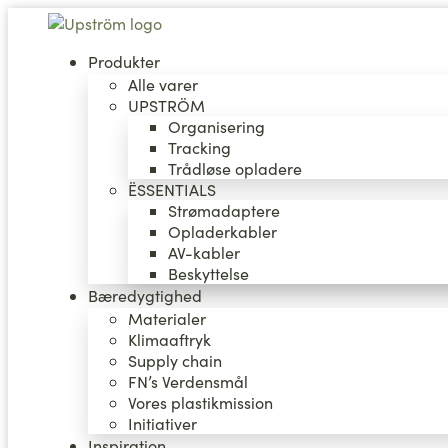
Videre
til
indhold
Produkter
Alle varer
UPSTRÖM
Organisering
Tracking
Trådløse opladere
ËSSENTIALS
Strømadaptere
Opladerkabler
AV-kabler
Beskyttelse
Bæredygtighed
Materialer
Klimaaftryk
Supply chain
FN’s Verdensmål
Vores plastikmission
Initiativer
Inspiration