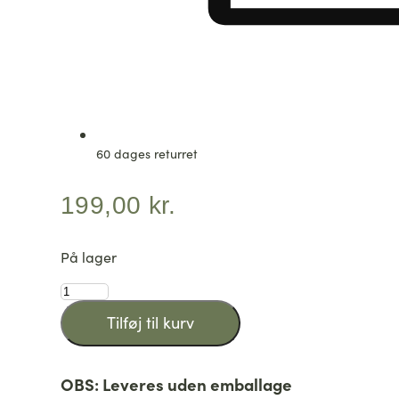
60 dages returret
199,00
kr.
På lager
ËSSENTIALS
iPhone
Tilføj til kurv
16e
Clear
MagSafe
OBS: Leveres uden emballage
Case