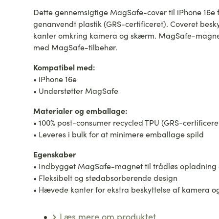
-
Recycled
Dette gennemsigtige MagSafe-cover til iPhone 16e f
Plastic
genanvendt plastik (GRS-certificeret). Coveret bes
(Bulk)
kanter omkring kamera og skærm. MagSafe-magneten 
antal
med MagSafe-tilbehør.
Kompatibel med:
• iPhone 16e
• Understøtter MagSafe
Materialer og emballage:
• 100% post-consumer recycled TPU (GRS-certificere
• Leveres i bulk for at minimere emballage spild
Egenskaber
• Indbygget MagSafe-magnet til trådløs opladning 
• Fleksibelt og stødabsorberende design
• Hævede kanter for ekstra beskyttelse af kamera 
Læs mere om produktet