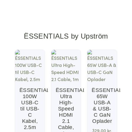
ËSSENTIALS by Upström
ËSSENTIALS
ËSSENTIALS
ËSSENTIALS
100W
Ultra
65W
USB-C
High-
USB-A
til USB-
Speed
& USB-
C
HDMI
C GaN
Kabel,
2.1
Oplader
2.5m
Cable,
329,00
kr.