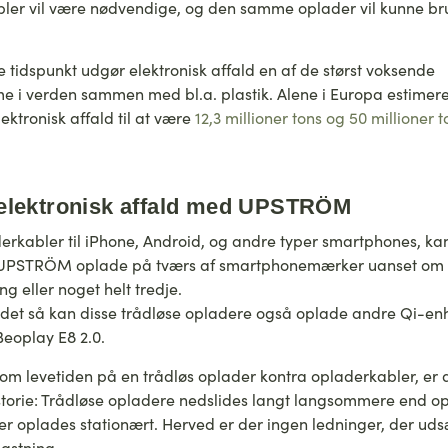
abler vil være nødvendige, og den samme oplader vil kunne br
tidspunkt udgør elektronisk affald en af de størst voksende
e i verden sammen med bl.a. plastik. Alene i Europa estimere
ktronisk affald til at være
12,3 millioner tons og 50 millioner 
elektronisk affald med UPSTRÖM
rkabler til iPhone, Android, og andre typer smartphones, ka
 UPSTRÖM oplade på tværs af smartphonemærker uanset om
g eller noget helt tredje.
 det så kan disse trådløse opladere også oplade andre Qi-e
Beoplay E8 2.0.
m levetiden på en trådløs oplader kontra opladerkabler, er 
storie: Trådløse opladere nedslides langt langsommere end o
r oplades stationært. Herved er der ingen ledninger, der udsæ
lastning.