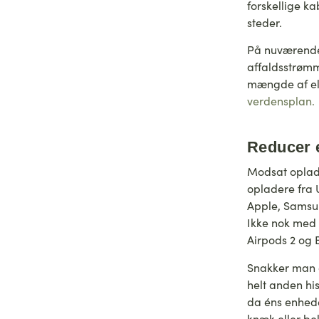
forskellige k
steder.
På nuværende 
affaldsstrømm
mængde af ele
verdensplan.
Reducer 
Modsat oplade
opladere fra
Apple, Samsun
Ikke nok med
Airpods 2 og 
Snakker man o
helt anden hi
da éns enhede
knæk eller be