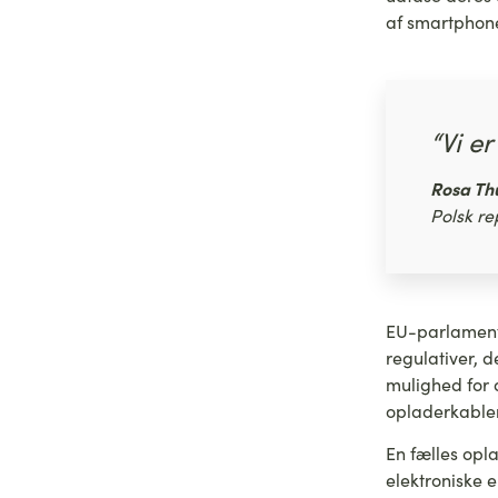
af smartphon
“Vi er
Rosa Th
Polsk r
EU-parlamente
regulativer, 
mulighed for 
opladerkabler
En fælles opl
elektroniske 