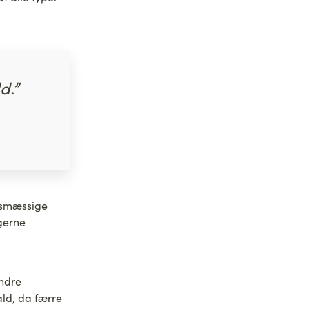
d.”
ngsmæssige
gerne
andre
ald, da færre