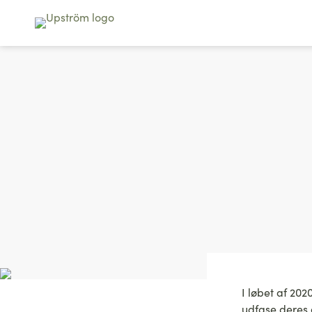
I løbet af 20
udfase deres o