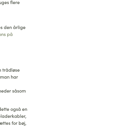
uges flere
s den årlige
tons på
n trådløse
 man har
nheder såsom
dette også en
pladerkabler,
ttes for bøj,