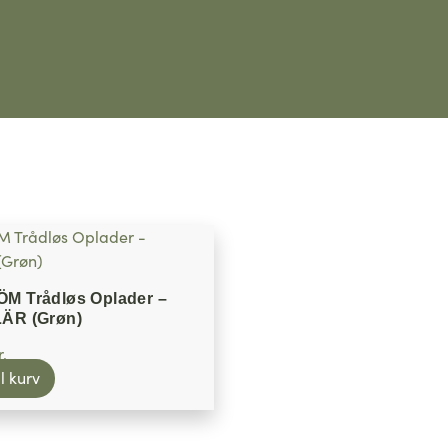
M Trådløs Oplader –
ÄR (Grøn)
r.
il kurv