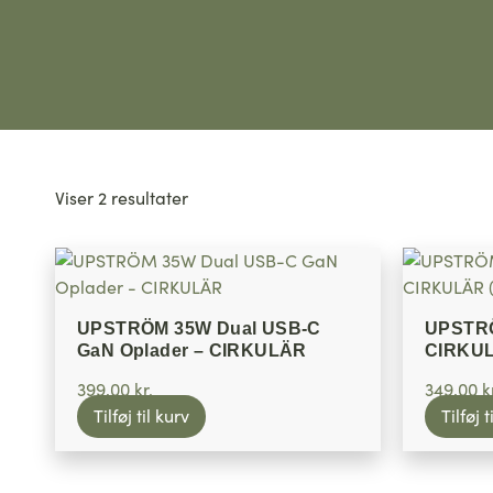
Viser 2 resultater
UPSTRÖM 35W Dual USB-C
UPSTRÖ
GaN Oplader – CIRKULÄR
CIRKUL
399,00
kr.
349,00
k
Tilføj til kurv
Tilføj t