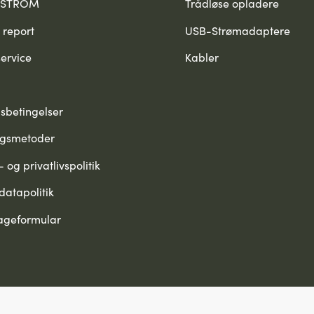
PSTRÖM
Trådløse opladere
 report
USB-Strømadaptere
ervice
Kabler
sbetingelser
ngsmetoder
 og privatlivspolitik
datapolitik
ageformular