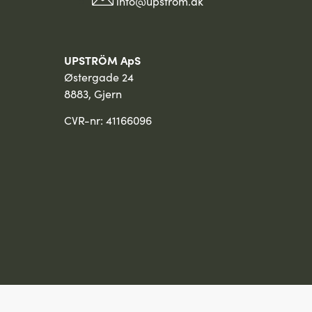
info@upstrom.dk
UPSTRÖM ApS
Østergade 24
8883, Gjern
CVR-nr: 41166096